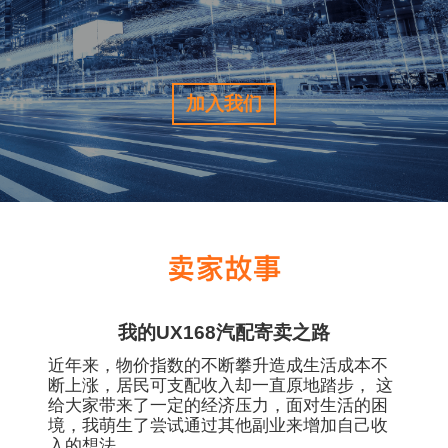
德国
产品线名称...
电工电气
5000
美国
产品线名称...
电工电气
5000
美国
产品线名称...
电工电气
5000
英国
产品线名称...
电工电气
5000
加入我们
英国
产品线名称...
电工电气
5000
美国
产品线名称...
电工电气
5000
美国
产品线名称...
电工电气
5000
德国
产品线名称...
电工电气
5000
英国
产品线名称...
电工电气
5000
日本
产品线名称...
电工电气
5000
德国
产品线名称...
电工电气
5000
日本
产品线名称...
电工电气
5000
我的UX168汽配寄卖之路
美国
产品线名称...
电工电气
5000
近年来，物价指数的不断攀升造成生活成本不
断上涨，居民可支配收入却一直原地踏步， 这
英国
产品线名称...
电工电气
5000
给大家带来了一定的经济压力，面对生活的困
德国
产品线名称...
电工电气
5000
境，我萌生了尝试通过其他副业来增加自己收
入的想法。
美国
产品线名称...
电工电气
5000