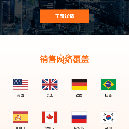
英国
产品名称：...
电工电气
2400
美国
产品名称：...
电工电气
2400
美国
产品线名称...
电工电气
2250
日本
产品线名称...
电工电气
2250
美国
产品线名称...
电工电气
2250
日本
产品线名称...
电工电气
2250
日本
产品线名称...
电工电气
2250
美国
产品线名称...
电工电气
2000
英国
产品线名称...
电工电气
2000
美国
产品线名称...
电工电气
10000
美国
产品线名称...
电工电气
10000
美国
产品线名称...
电工电气
10000
美国
产品线名称...
电工电气
10000
美国
产品线名称...
电工电气
10000
美国
产品线名称...
电工电气
10000