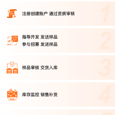
美国
产品线名称...
电工电气
10000
美国
产品线名称...
电工电气
10000
英国
产品线名称...
电工电气
6000
英国
产品线名称...
电工电气
6000
日本
产品线名称...
电工电气
6000
英国
产品线名称...
电工电气
6000
美国
产品线名称...
电工电气
6000
英国
产品线名称...
电工电气
6000
美国
产品线名称...
电工电气
6000
美国
产品线名称...
电工电气
6000
美国
产品线名称...
电工电气
6000
美国
产品线名称...
电工电气
6000
英国
产品线名称...
电工电气
6000
美国
产品线名称...
电工电气
6000
美国
产品线名称...
电工电气
6000
英国
产品线名称...
电工电气
6000