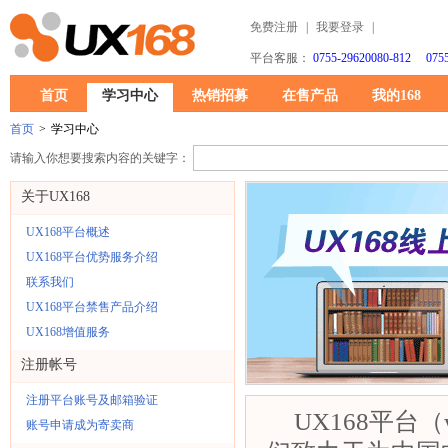
免费注册
|
我要登录
|
平台客服：
0755-29620080-812 0755
首页
学习中心
热销招募
在售产品
我的168
首页
>
学习中心
请输入你想要搜索内容的关键字：
关于UX168
UX168平台概述
UX168平台优势服务介绍
联系我们
UX168平台禁售产品介绍
UX168增值服务
注册帐号
注册平台账号及邮箱验证
UX168平台（
账号申请成为寄卖商