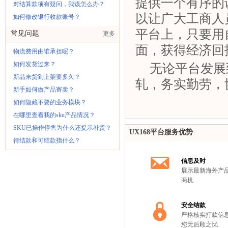
提供一个有序的
对结算款项有疑问，我该怎么办？
以让广大工商人
如何修改银行收款账号？
平台上，只要用
常见问题
更多
面，获得经济回
物流费用由谁承担呢？
如何发货过来？
无论平台发展
新品来货到上架要多久？
轧，务实勤劳，
新手如何做产品寄卖？
如何隐藏不要的业务模块？
在哪里查看我的sku产品情况？
SKU已操作停售为什么还提示补货？
UX168平台服务优势
待结款和可结款指什么？
信息及时
展示最新海外产
商机
安全结款
严格核实打款信
您无后顾之忧