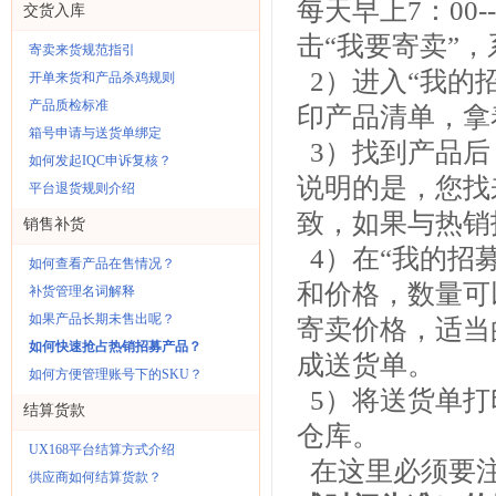
每天早上7：00
交货入库
击“我要寄卖”
寄卖来货规范指引
2）进入“我的
开单来货和产品杀鸡规则
产品质检标准
印产品清单，拿
箱号申请与送货单绑定
3）找到产品后
如何发起IQC申诉复核？
说明的是，您找
平台退货规则介绍
致，如果与热销
销售补货
4）在“我的招
如何查看产品在售情况？
和价格，数量可
补货管理名词解释
如果产品长期未售出呢？
寄卖价格，适当
如何快速抢占热销招募产品？
成送货单。
如何方便管理账号下的SKU？
5）将送货单打
结算货款
仓库。
UX168平台结算方式介绍
在这里必须要
供应商如何结算货款？