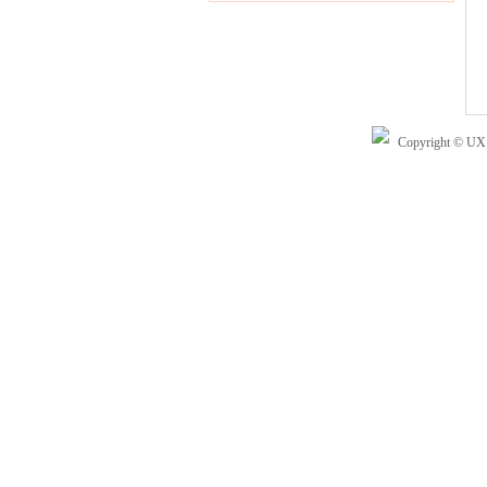
Copyright ©