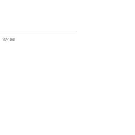
我的168