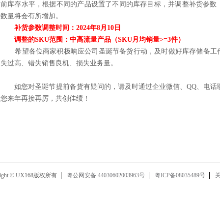
前库存水平，根据不同的产品设置了不同的库存目标，并调整补货参数
数量将会有所增加。
补货参数调整时间：
2024年8月10日
调整的
SKU范围：
中
高流量产品（
SKU月均销量>=3件）
希望各位商家积极响应公司圣诞节备货行动，及时做好库存储备工作
失过高、错失销售良机、损失业务量。
如您对圣诞节提前备货有疑问的，请及时通过企业微信、QQ、电话联
您来年再接再厉，共创佳绩！
right © UX168版权所有
粤公网安备 44030602003963号
粤ICP备08035489号