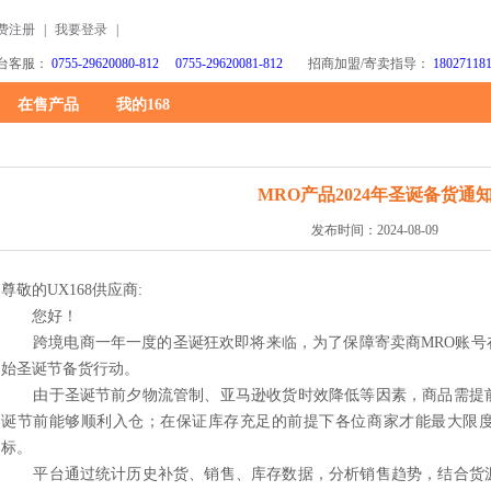
费注册
|
我要登录
|
台客服：
0755-29620080-812 0755-29620081-812
招商加盟/寄卖指导：
18027118
在售产品
我的168
MRO产品2024年圣诞备货通
发布时间：2024-08-09
尊敬的
UX168供应商:
您好！
跨境电商一年一度的圣诞狂欢即将来临，为了保障寄卖商MRO账号在圣
始圣诞节备货行动。
由于圣诞节前夕物流管制、亚马逊收货时效降低等因素，商品需提前
诞节前能够顺利入仓；在保证库存充足的前提下各位商家才能最大限
标。
平台通过统计历史补货、销售、库存数据，分析销售趋势，结合货源