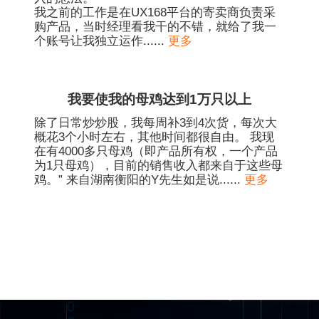
我之前的工作是在UX168平台的寄卖商负责采
美国
产品线名称...
电工电气
4000
购产品，当时经理看我干的不错，就给了我一
美国
产品线名称...
电工电气
4000
个账号让我独立运作......
更多
美国
产品线名称...
电工电气
4000
美国
产品线名称...
电工电气
4000
美国
产品线名称...
电工电气
4000
我要使我的母鸡达到1万只以上
美国
产品线名称...
电工电气
4000
除了日常炒炒股，我每周补3到4次货，每次大
概花3个小时左右，其他时间都很自由。 我现
美国
产品线名称...
电工电气
4000
在有4000多只母鸡（即产品所有权，一个产品
美国
产品线名称...
电工电气
4000
为1只母鸡），目前的销售收入都来自于这些母
美国
产品线名称...
电工电气
4000
鸡。” 来自湖南衡阳的Y先生如是说......
更多
美国
产品线名称...
电工电气
4000
美国
产品线名称...
电工电气
4000
美国
产品线名称...
电工电气
3651
美国
产品名称：...
电工电气
3600
美国
产品名称：...
电工电气
3600
美国
产品线名称...
电工电气
3000