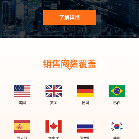
美国
产品线名称...
电工电气
10000
美国
产品线名称...
电工电气
10000
美国
产品线名称...
电工电气
10000
美国
产品线名称...
电工电气
10000
美国
产品线名称...
电工电气
10000
美国
产品线名称...
电工电气
10000
美国
产品线名称...
电工电气
10000
美国
产品线名称...
电工电气
10000
美国
产品线名称...
电工电气
10000
英国
产品线名称...
电工电气
6000
英国
产品线名称...
电工电气
6000
英国
产品线名称...
电工电气
6000
美国
产品线名称...
电工电气
6000
英国
产品线名称...
电工电气
6000
日本
产品线名称...
电工电气
6000