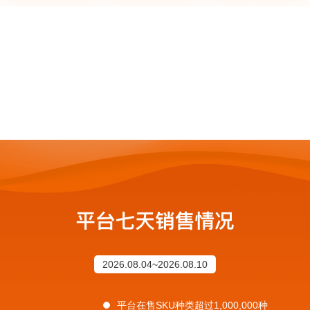
英国
产品线名称...
电工电气
10000
美国
产品线名称...
电工电气
10000
美国
产品线名称...
电工电气
10000
美国
产品线名称...
电工电气
10000
美国
产品线名称...
电工电气
10000
美国
产品线名称...
电工电气
10000
美国
产品线名称...
电工电气
10000
美国
产品线名称...
电工电气
10000
2026.08.04~2026.08.10
美国
产品线名称...
电工电气
10000
美国
产品线名称...
电工电气
10000
平台在售SKU种类超过1,000,000种