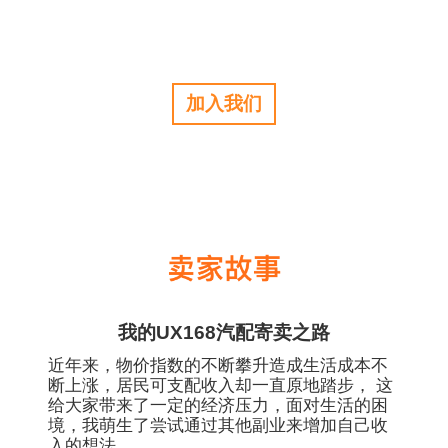
德国
产品线名称...
电工电气
5000
英国
产品线名称...
电工电气
5000
美国
产品线名称...
电工电气
5000
美国
产品线名称...
电工电气
5000
加入我们
美国
产品线名称...
电工电气
5000
日本
产品线名称...
电工电气
5000
英国
产品线名称...
电工电气
5000
美国
产品线名称...
电工电气
4000
美国
产品线名称...
电工电气
4000
美国
产品线名称...
电工电气
4000
美国
产品线名称...
电工电气
4000
英国
产品线名称...
电工电气
4000
我的UX168汽配寄卖之路
美国
产品线名称...
电工电气
4000
近年来，物价指数的不断攀升造成生活成本不
日本
产品线名称...
电工电气
4000
断上涨，居民可支配收入却一直原地踏步， 这
给大家带来了一定的经济压力，面对生活的困
美国
产品线名称...
电工电气
4000
境，我萌生了尝试通过其他副业来增加自己收
美国
产品线名称...
电工电气
4000
入的想法。